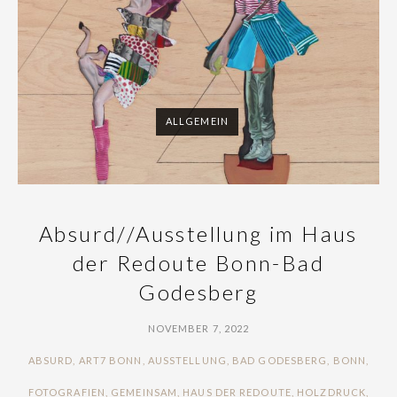
ALLGEMEIN
,
Absurd//Ausstellung im Haus
der Redoute Bonn-Bad
Godesberg
NOVEMBER 7, 2022
TAGS
ABSURD
,
ART7 BONN
,
AUSSTELLUNG
,
BAD GODESBERG
,
BONN
,
FOTOGRAFIEN
,
GEMEINSAM
,
HAUS DER REDOUTE
,
HOLZDRUCK
,