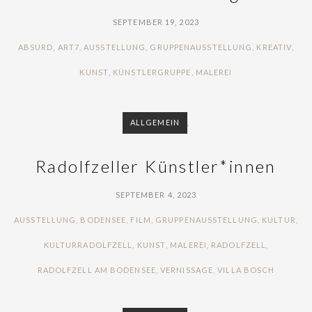
SEPTEMBER 19, 2023
TAGS
ABSURD
,
ART7
,
AUSSTELLUNG
,
GRUPPENAUSSTELLUNG
,
KREATIV
,
KUNST
,
KÜNSTLERGRUPPE
,
MALEREI
ALLGEMEIN
,
Radolfzeller Künstler*innen
SEPTEMBER 4, 2023
TAGS
AUSSTELLUNG
,
BODENSEE
,
FILM
,
GRUPPENAUSSTELLUNG
,
KULTUR
,
KULTURRADOLFZELL
,
KUNST
,
MALEREI
,
RADOLFZELL
,
RADOLFZELL AM BODENSEE
,
VERNISSAGE
,
VILLA BOSCH