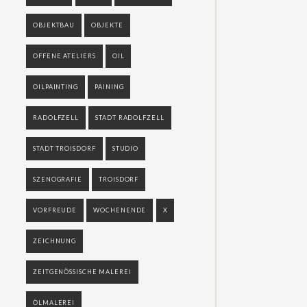
OBJEKTBAU
OBJEKTE
OFFENE ATELIERS
OIL
OILPAINTING
PAINING
RADOLFZELL
STADT RADOLFZELL
STADT TROISDORF
STUDIO
SZENOGRAFIE
TROISDORF
VORFREUDE
WOCHENENDE
X
ZEICHNUNG
ZEITGENÖSSISCHE MALEREI
ÖLMALEREI