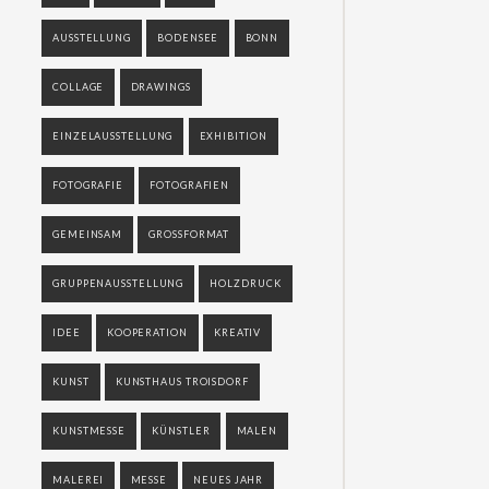
AUSSTELLUNG
BODENSEE
BONN
COLLAGE
DRAWINGS
EINZELAUSSTELLUNG
EXHIBITION
FOTOGRAFIE
FOTOGRAFIEN
GEMEINSAM
GROSSFORMAT
GRUPPENAUSSTELLUNG
HOLZDRUCK
IDEE
KOOPERATION
KREATIV
KUNST
KUNSTHAUS TROISDORF
KUNSTMESSE
KÜNSTLER
MALEN
MALEREI
MESSE
NEUES JAHR