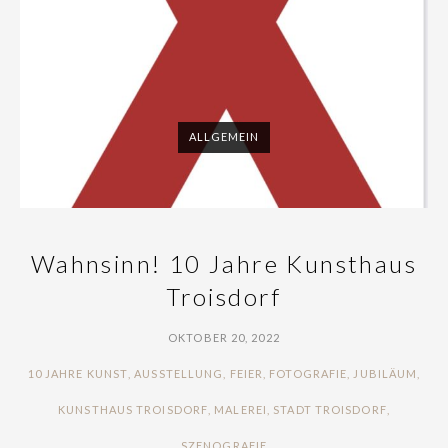
ALLGEMEIN
Wahnsinn! 10 Jahre Kunsthaus
Troisdorf
OKTOBER 20, 2022
TAGS
10 JAHRE KUNST
,
AUSSTELLUNG
,
FEIER
,
FOTOGRAFIE
,
JUBILÄUM
,
KUNSTHAUS TROISDORF
,
MALEREI
,
STADT TROISDORF
,
SZENOGRAFIE